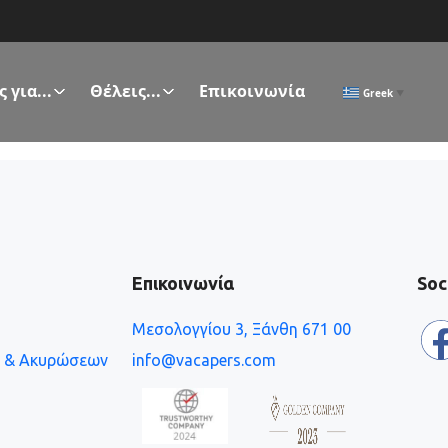
 για...
Θέλεις...
Επικοινωνία
Greek
▼
Επικοινωνία
Soc
Μεσολογγίου 3, Ξάνθη 671 00
ν & Ακυρώσεων
info@vacapers.com