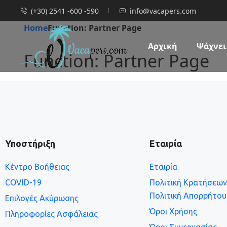
(+30) 2541 -600 -590
info@vacapers.com
Home
Function: Partner Page
Αρχική
Ψάχνεις
Function: Partner Page
Υποστήριξη
Εταιρία
Κέντρο Βοήθειας
Εταιρία
COVID-19
Πολιτική Κρατήσεω
Πολιτική Απορρήτου
Επιλογές Ακύρωσης
Όροι Χρήσης
Πληροφορίες Ασφάλειας