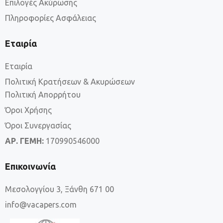
Επιλογές Ακύρωσης
Κουζίνα
Πληροφορίες Ασφάλειας
Μπαλκόνι
Εταιρία
Μπαλκόνι με Θέα στη Θάλασσα
Εταιρία
Πολιτική Κρατήσεων & Ακυρώσεων
Μπανιέρα
Πολιτική Απορρήτου
Όροι Χρήσης
Μπουρνούζι
Όροι Συνεργασίας
Πετσέτες
ΑΡ. ΓΕΜΗ:
170990546000
Πιστολάκι
Επικοινωνία
Τηλεόραση Flat
Μεσολογγίου 3, Ξάνθη 671 00
info@vacapers.com
Χρηματοκιβώτιο