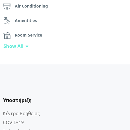
Air Conditioning
Amentities
Room Service
Show All
Wifi
Γραφείο Εργασίας
Δορυφορικά Κανάλια
Ενδοεπιδαπέδια Ψύξη
Υποστήριξη
Ηλιακό Θερμοσύφωνπ
Κέντρο Βοήθειας
Θεροσύφωνο
COVID-19