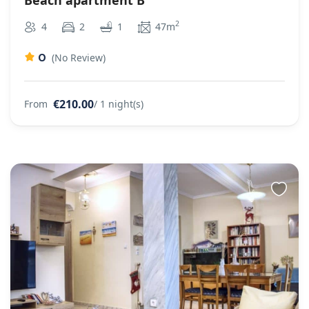
2
4
2
1
47m
0
(No Review)
€210.00
From
/ 1 night(s)