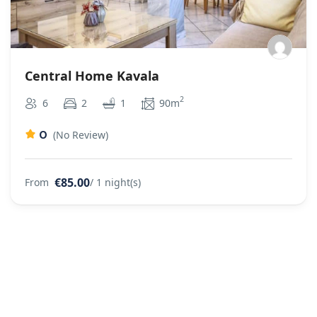
Central Home Kavala
2
6
2
1
90m
0
(No Review)
€85.00
From
/ 1 night(s)