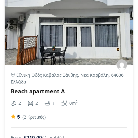
Εθνική Οδός Καβάλας Ξάνθης, Νέα Καρβάλη, 64006
Ελλάδα
Beach apartment A
2
2
2
1
0m
5
(2 Κριτικές)
€210.00
From
/ 1 night(s)