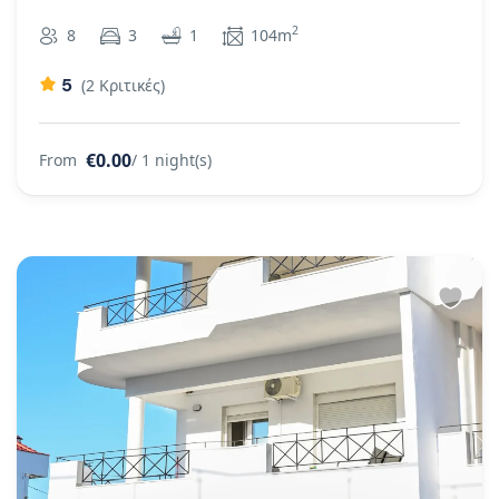
2
8
3
1
104m
5
(2 Κριτικές)
€0.00
From
/ 1 night(s)