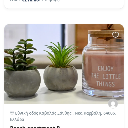
Εθνική οδός Καβαλάς Ξάνθης , Νεα Καρβάλη, 64006,
Ελλάδα
Beach apartment B