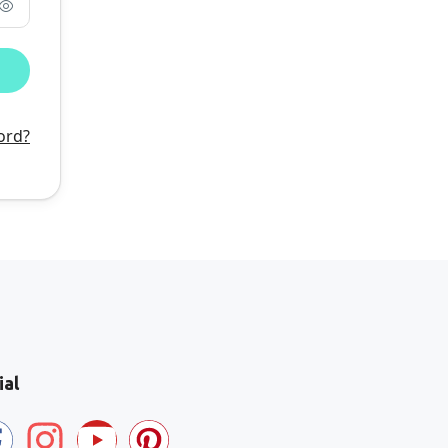
ord?
ial