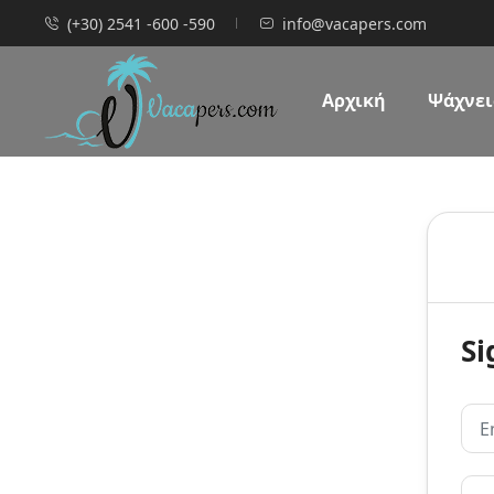
(+30) 2541 -600 -590
info@vacapers.com
Αρχική
Ψάχνεις
Si