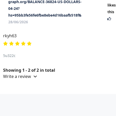
graph.org/BALANCE-36824-US-DOLLARS-
likes
04-24?
this
hs=95bb3fe56fe6fbe8ebe4d16baafb518f&
28/06/2026
rkyh63
5u322c
Showing 1 - 2 of 2 in total
Write a review