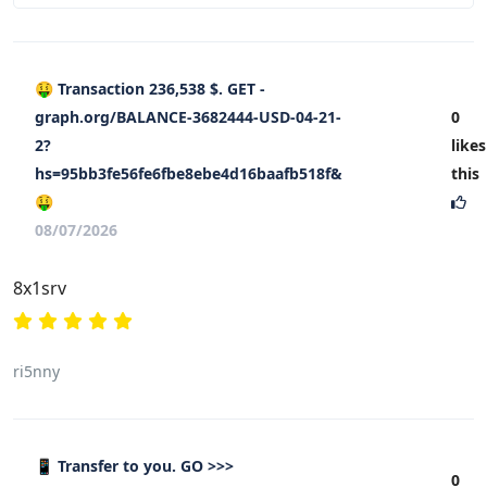
🤑 Transaction 236,538 $. GET -
graph.org/BALANCE-3682444-USD-04-21-
0
2?
likes
hs=95bb3fe56fe6fbe8ebe4d16baafb518f&
this
🤑
08/07/2026
8x1srv
ri5nny
📱 Transfer to you. GO >>>
0