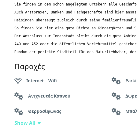
Sie finden in dem schön angelegten Ortskern alle Geschäft
Auch Arztpraxen, Banken und Fachgeschäfte sind hier ansäs
Heisingen überzeugt zugleich durch seine familienfreundlic
So finden Sie hier eine gute Dichte an Kindergärten und Sc
Der Anschluss zur Innenstadt bleibt durch die gute Anbind
A40 und A52 oder die öffentlichen Verkehrsmittel gesichert
Rundum der perfekte Stadtteil für den Naturliebhaber, der
Παροχές
Internet – Wifi
Park
Ανιχνευτές Καπνού
Δωρε
Θερμοσίφωνας
Μπαλ
Show All
Πληντύριο Ρούχων
Σίδε