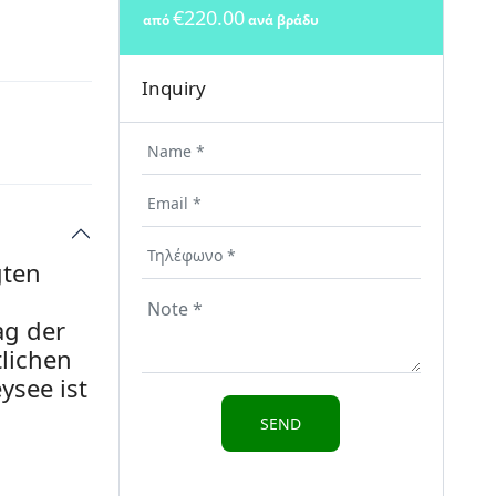
€220.00
από
ανά βράδυ
Inquiry
gten
ag der
lichen
ysee ist