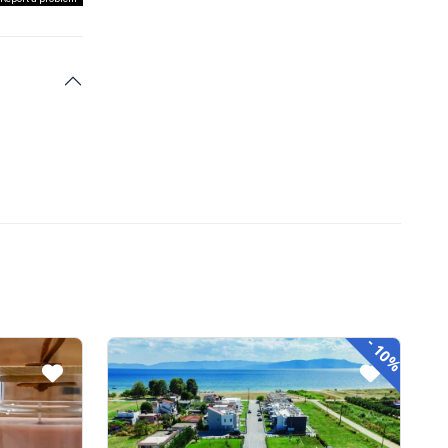
-
10%