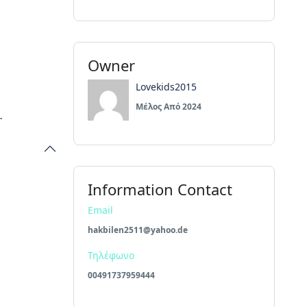
Owner
Lovekids2015
Μέλος Από 2024
.
Information Contact
Email
hakbilen2511@yahoo.de
Τηλέφωνο
00491737959444