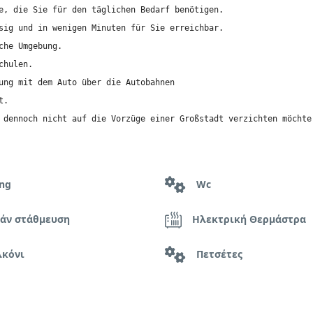
e, die Sie für den täglichen Bedarf benötigen.

sig und in wenigen Minuten für Sie erreichbar. 

he Umgebung. 

hulen.

ung mit dem Auto über die Autobahnen 

.

 dennoch nicht auf die Vorzüge einer Großstadt verzichten möchte
ing
Wc
άν στάθμευση
Ηλεκτρική Θερμάστρα
κόνι
Πετσέτες
ρο Ατμού
Τηλεόραση Flat