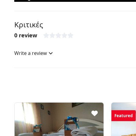
Κριτικές
0 review
Write a review
Featured