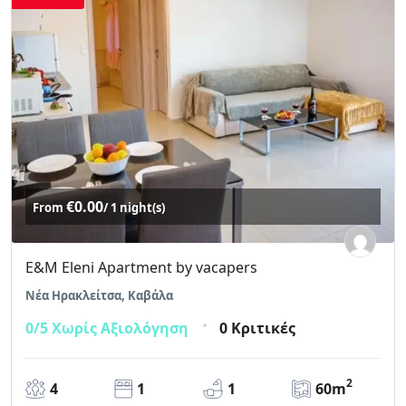
€0.00
From
/ 1 night(s)
E&M Eleni Apartment by vacapers
Νέα Ηρακλείτσα, Καβάλα
0/5
Χωρίς Αξιολόγηση
0 Κριτικές
2
4
1
1
60m