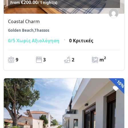
€200.00
From
/ 1 night(s)
Coastal Charm
Golden Beach,Thassos
0/5
Χωρίς Αξιολόγηση
0 Κριτικές
2
9
3
2
m
-
10%