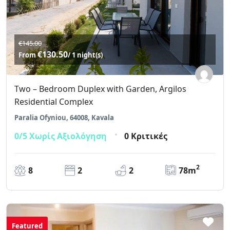
€145.00
€130.50
From
/ 1 night(s)
Two – Bedroom Duplex with Garden, Argilos
Residential Complex
Paralia Ofyniou, 64008, Kavala
0/5
Χωρίς Αξιολόγηση
0 Κριτικές
2
8
2
2
78m
Featured