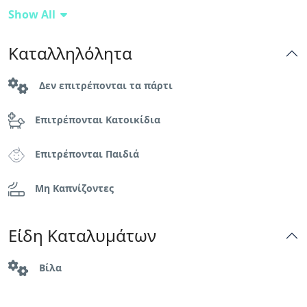
Show All
Wc
Καταλληλόλητα
Βεράντα
Δεν επιτρέπονται τα πάρτι
Δωρεάν στάθμευση
Επιτρέπονται Κατοικίδια
Θερμοσίφωνας
Επιτρέπονται Παιδιά
Κήπος ή Αυλή
Μη Καπνίζοντες
Κουζίνα
Κρεμάστρες
Είδη Καταλυμάτων
Πετσέτες
Βίλα
Πιστολάκι για τα μαλλιά