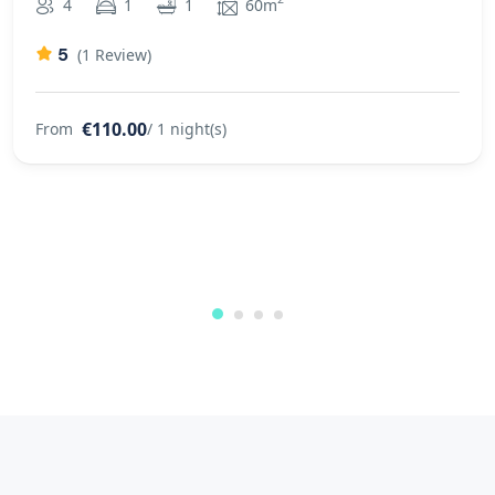
4
1
1
60m
5
(1 Review)
€110.00
From
/ 1 night(s)