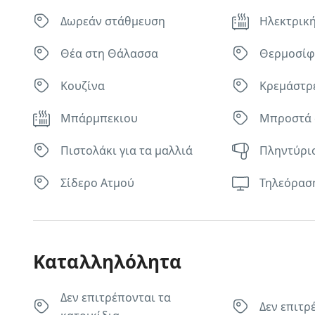
Δωρεάν στάθμευση
Ηλεκτρικ
Θέα στη Θάλασσα
Θερμοσί
Κουζίνα
Κρεμάστρ
Μπάρμπεκιου
Μπροστά 
Πιστολάκι για τα μαλλιά
Πληντύρι
Σίδερο Ατμού
Τηλεόραση
Καταλληλόλητα
Δεν επιτρέπονται τα
Δεν επιτρ