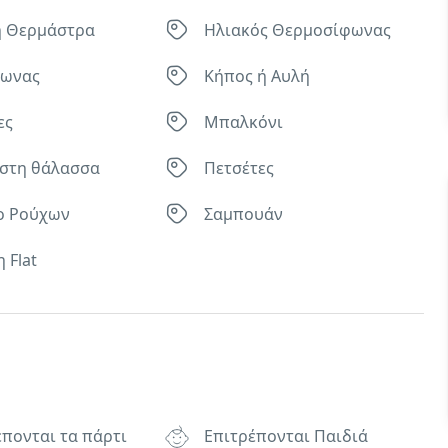
ή Θερμάστρα
Ηλιακός Θερμοσίφωνας
φωνας
Κήπος ή Αυλή
ες
Μπαλκόνι
στη θάλασσα
Πετσέτες
ο Ρούχων
Σαμπουάν
 Flat
έπονται τα πάρτι
Επιτρέπονται Παιδιά