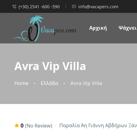
(+30) 2541 -600 -590
info@vacapers.com
Αρχική
Ψάχνεις
Avra Vip Villa
Home
Ελλάδα
Avra Vip Villa
0
Παραλία Άη Γιάννη Αβδήρων Ξάν
(No Review)