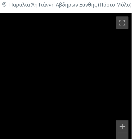
Παραλία Άη Γιάννη Αβδήρων Ξάνθης (Πόρτο Μόλο)