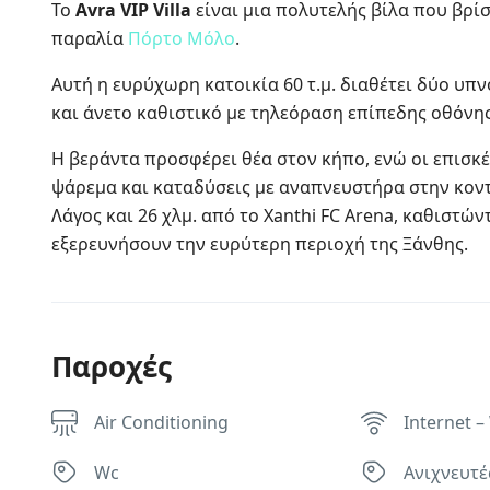
Το
Avra VIP Villa
είναι μια πολυτελής βίλα που βρί
παραλία
Πόρτο Μόλο
.
Αυτή η ευρύχωρη κατοικία 60 τ.μ. διαθέτει δύο υπ
και άνετο καθιστικό με τηλεόραση επίπεδης οθόνης
Η βεράντα προσφέρει θέα στον κήπο, ενώ οι επισ
ψάρεμα και καταδύσεις με αναπνευστήρα στην κοντι
Λάγος και 26 χλμ. από το Xanthi FC Arena, καθιστώ
εξερευνήσουν την ευρύτερη περιοχή της Ξάνθης.
Παροχές
Air Conditioning
Internet – 
Wc
Ανιχνευτέ