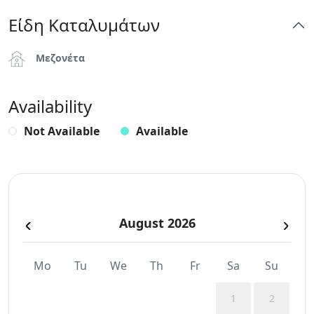
Μπροστά στη θάλασσα
Είδη Καταλυμάτων
Πετσέτες
Μεζονέτα
Πισίνα
Availability
Πιστολάκι για τα μαλλιά
Not Available
Available
Πληντύριο Ρούχων
Σαμπουάν
August 2026
Τηλεόραση Flat
Mo
Tu
We
Th
Fr
Sa
Su
1
2