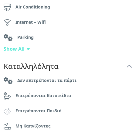
Air Conditioning
Internet – Wifi
Parking
Show All
Wc
Καταλληλόλητα
Δωρεάν στάθμευση
Δεν επιτρέπονται τα πάρτι
Κήπος ή Αυλή
Επιτρέπονται Κατοικίδια
κοινόχρηστη πισίνα
Επιτρέπονται Παιδιά
Κρεμάστρες
Μη Καπνίζοντες
Μπαλκόνι