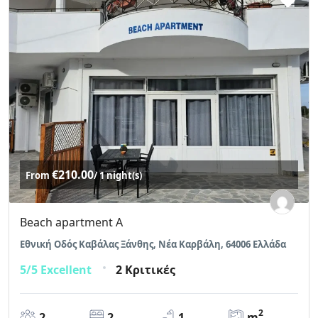
€210.00
From
/ 1 night(s)
Beach apartment A
Εθνική Οδός Καβάλας Ξάνθης, Νέα Καρβάλη, 64006 Ελλάδα
5/5
Excellent
2 Κριτικές
2
2
2
1
m