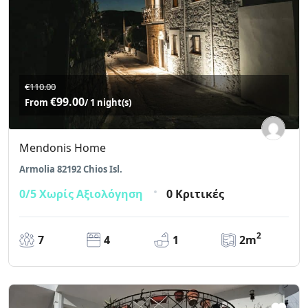
€110.00
€99.00
From
/ 1 night(s)
Mendonis Home
Armolia 82192 Chios Isl.
0/5
Χωρίς Αξιολόγηση
0 Κριτικές
2
7
4
1
2m