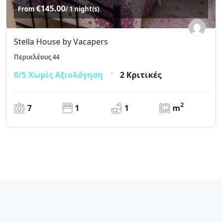
€145.00
From
/ 1 night(s)
Stella House by Vacapers
Περικλέους 44
0/5
Χωρίς Αξιολόγηση
2 Κριτικές
2
7
1
1
m